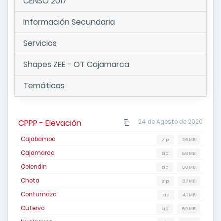
CENSO 2017
Información Secundaria
Servicios
Shapes ZEE - OT Cajamarca
Temáticos
CPPP - Elevación
24 de Agosto de 2020
Cajabamba
zip
2,6 MB
Cajamarca
zip
6,8 MB
Celendin
zip
5,8 MB
Chota
zip
8,7 MB
Contumaza
zip
4,1 MB
Cutervo
zip
6,9 MB