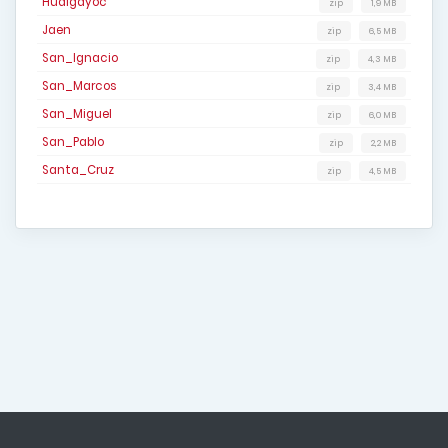
Hualgayoc
zip
1,9 MB
Jaen
zip
6,5 MB
San_Ignacio
zip
4,3 MB
San_Marcos
zip
3,4 MB
San_Miguel
zip
6,0 MB
San_Pablo
zip
2,2 MB
Santa_Cruz
zip
4,5 MB