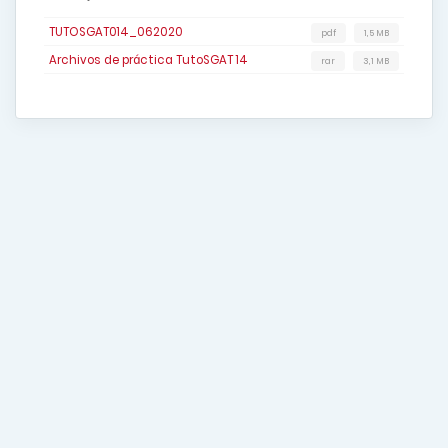
TUTOSGAT014_062020
pdf
1,5 MB
Archivos de práctica TutoSGAT 14
rar
3,1 MB