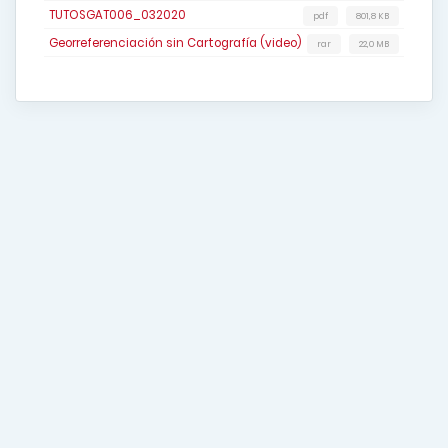
TUTOSGAT006_032020
pdf
801,8 KB
Georreferenciación sin Cartografía (video)
rar
22,0 MB